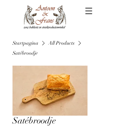
Startpagina
All Products
Satébroodje
Satébroodje