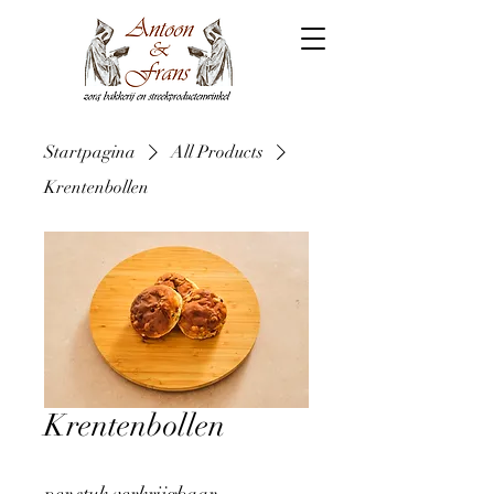
Startpagina
All Products
Krentenbollen
Krentenbollen