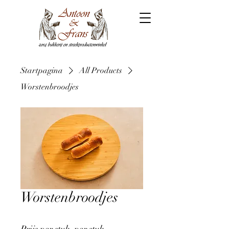
Startpagina
All Products
Worstenbroodjes
Worstenbroodjes