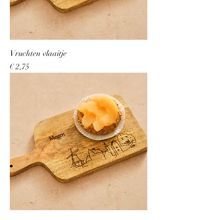
Vruchten vlaaitje
Prijs
€ 2,75