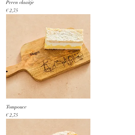
Peren vlaaitje
Prijs
€ 2,75
Tompouce
Prijs
€ 2,75