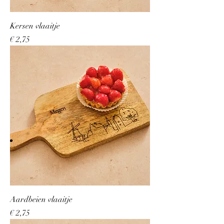
Kersen vlaaitje
Prijs
€ 2,75
Aardbeien vlaaitje
Prijs
€ 2,75